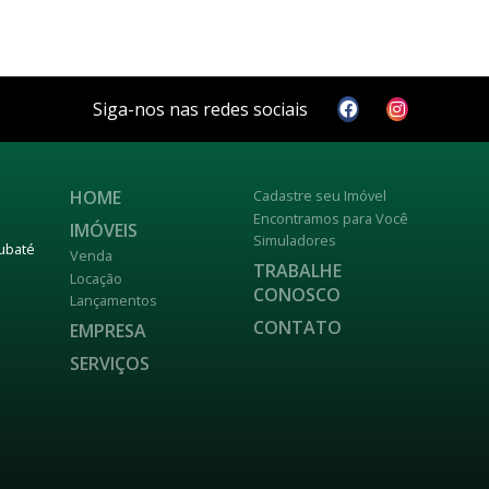
Siga-nos nas redes sociais
HOME
Cadastre seu Imóvel
Encontramos para Você
IMÓVEIS
Simuladores
aubaté
Venda
TRABALHE
Locação
CONOSCO
Lançamentos
CONTATO
EMPRESA
SERVIÇOS