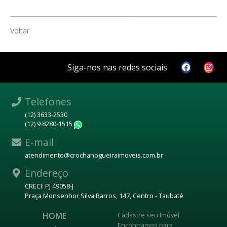
Voltar
Siga-nos nas redes sociais
Telefones
(12) 3633-2530
(12) 9 8280-1515
WhatsApp
E-mail
atendimento@crochanogueiraimoveis.com.br
Endereço
CRECI: PJ 49058-J
Praça Monsenhor Silva Barros, 147, Centro - Taubaté
HOME
Cadastre seu Imóvel
Encontramos para