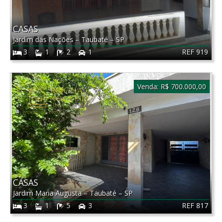
CASAS
Jardim das Nações
–
Taubaté
–
SP
REF 919
3
1
2
1
Venda:
R$ 700.000,00
CASAS
Jardim Maria Augusta
–
Taubaté
–
SP
REF 817
3
1
5
3