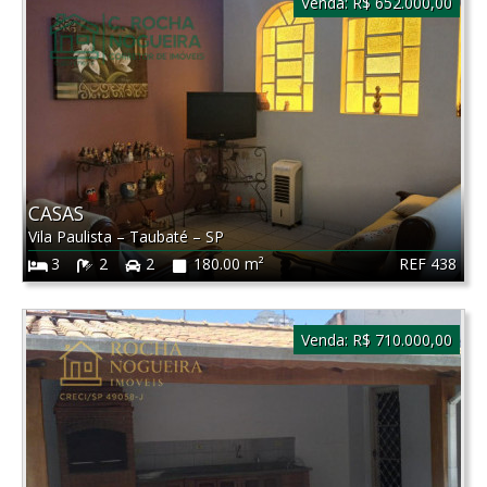
Venda:
R$ 652.000,00
CASAS
Vila Paulista
–
Taubaté
–
SP
REF 438
3
2
2
180.00 m²
Venda:
R$ 710.000,00