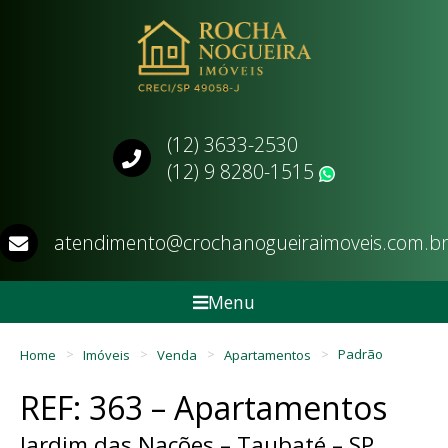
(12) 3633-2530
(12) 9 8280-1515
WhatsApp
atendimento@crochanogueiraimoveis.com.b
Menu
Home
Imóveis
Venda
Apartamentos
Padrão
REF: 363 – Apartamentos
Jardim das Nações – Taubaté – SP