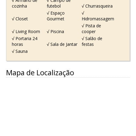
√ Armário de
√ Campo de
cozinha
futebol
√ Churrasqueira
√ Espaço
√
√ Closet
Gourmet
Hidromassagem
√ Pista de
√ Living Room
√ Piscina
cooper
√ Portaria 24
√ Salão de
horas
√ Sala de Jantar
festas
√ Sauna
Mapa de Localização