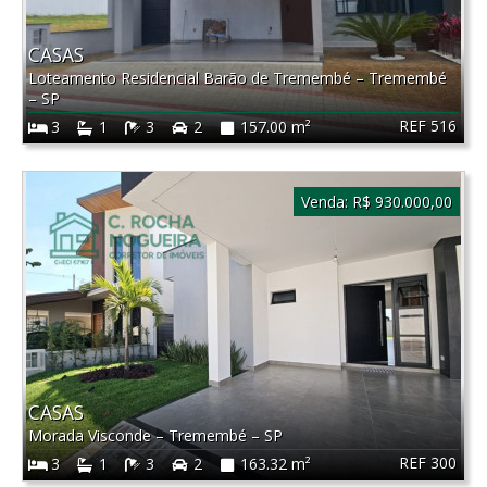
CASAS
Loteamento Residencial Barão de Tremembé
–
Tremembé
–
SP
REF 516
3
1
3
2
157.00 m²
Venda:
R$ 930.000,00
CASAS
Morada Visconde
–
Tremembé
–
SP
REF 300
3
1
3
2
163.32 m²