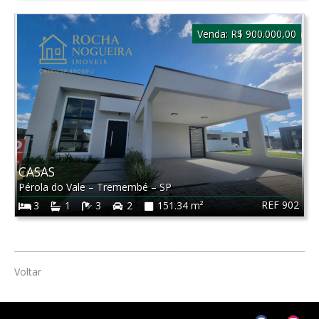
Venda:
R$ 900.000,00
CASAS
Pérola do Vale
–
Tremembé
–
SP
REF 902
3
1
3
2
151.34 m²
Voltar