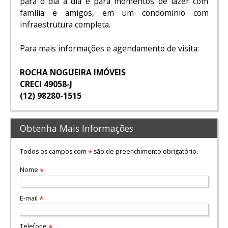
para o dia a dia e para momentos de lazer com
família e amigos, em um condomínio com
infraestrutura completa.
Para mais informações e agendamento de visita:
ROCHA NOGUEIRA IMÓVEIS
CRECI 49058-J
(12) 98280-1515
Obtenha Mais Informações
Todos os campos com
são de preenchimento obrigatório.
*
Nome
*
E-mail
*
Telefone
*