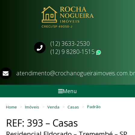
(12) 3633-2530
(12) 9 8280-1515
WhatsApp
atendimento@crochanogueiraimoveis.com.b
Menu
Home
Imóveis
Venda
Casas
Padrão
REF: 393 – Casas
Residencial Eldorado – Tremembé – SP