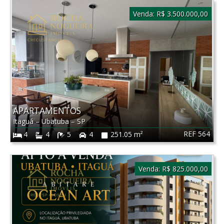
Venda:
R$ 3.500.000,00
APARTAMENTOS
Itaguá
–
Ubatuba
–
SP
REF 564
4
4
5
4
251.05 m²
Venda:
R$ 825.000,00