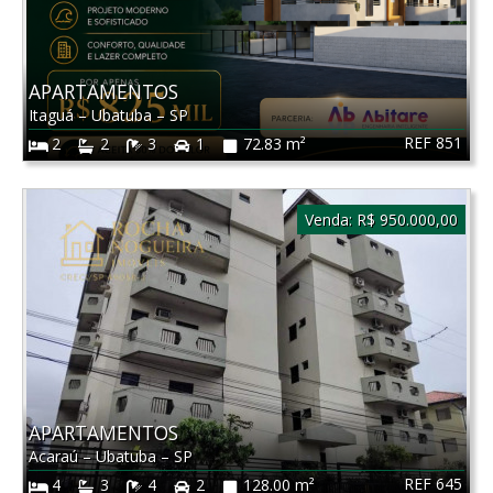
APARTAMENTOS
Itaguá
–
Ubatuba
–
SP
REF 851
2
2
3
1
72.83 m²
Venda:
R$ 950.000,00
APARTAMENTOS
Acaraú
–
Ubatuba
–
SP
REF 645
4
3
4
2
128.00 m²