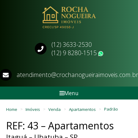
(12) 3633-2530
(12) 9 8280-1515
WhatsApp
atendimento@crochanogueiraimoveis.com.b
Menu
Home
Imóveis
Venda
Apartamentos
Padrão
REF: 43 – Apartamentos
Itaguá – Ubatuba – SP