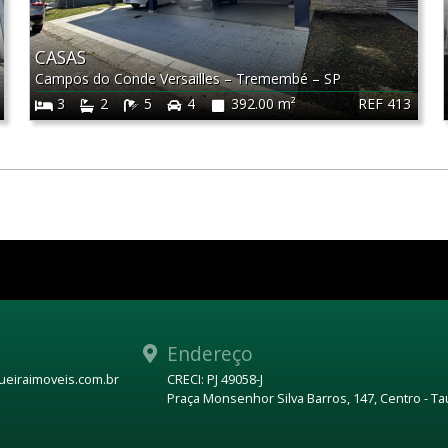
CASAS
Campos do Conde Versailles
–
Tremembé
–
SP
REF 413
3
2
5
4
392.00 m²
Endereço
eiraimoveis.com.br
CRECI: PJ 49058-J
Praça Monsenhor Silva Barros, 147, Centro - T