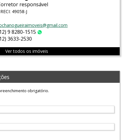
Corretor responsável
RECI: 49058-J
ochanogueiraimoveis@gmail.com
(12) 9 8280-1515
WhatsApp
(12) 3633-2530
Ver todos os imóveis
ções
reenchimento obrigatório.