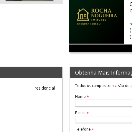
C
r
Obtenha Mais Informa
Todos os campos com
são de p
*
residencial
Nome
*
E-mail
*
Telefone
*