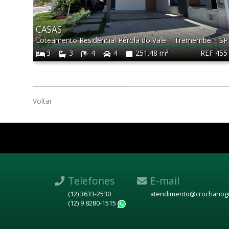
CASAS
Loteamento Residencial Pérola do Vale
–
Tremembé
–
SP
REF 455
3
3
4
4
251.48 m²
Voltar
Telefones
E-mail
(12) 3633-2530
atendimento@crochanogu
(12) 9 8280-1515
WhatsApp