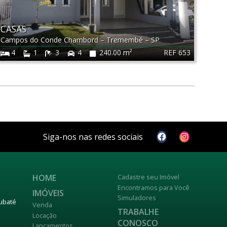
CASAS
Campos do Conde Chambord
–
Tremembé
–
SP
REF 653
4
1
3
4
240.00 m²
Siga-nos nas redes sociais
HOME
Cadastre seu Imóvel
Encontramos para Você
IMÓVEIS
Simuladores
aubaté
Venda
TRABALHE
Locação
CONOSCO
Lançamentos