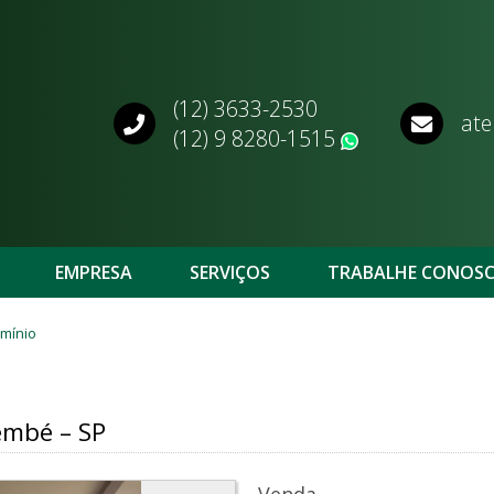
(12) 3633-2530
ate
(12) 9 8280-1515
WhatsApp
EMPRESA
SERVIÇOS
TRABALHE CONOS
mínio
embé – SP