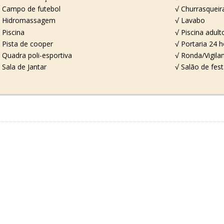
 Campo de futebol
√ Churrasqueir
√ Hidromassagem
√ Lavabo
 Piscina
√ Piscina adult
 Pista de cooper
√ Portaria 24 
 Quadra poli-esportiva
√ Ronda/Vigila
 Sala de Jantar
√ Salão de fes