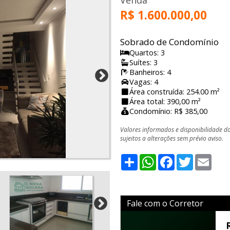
Venda
R$ 1.600.000,00
Sobrado de Condomínio
Quartos: 3
Suítes: 3
Banheiros: 4
Vagas: 4
Área construída: 254.00 m²
Área total: 390,00 m²
Condomínio: R$ 385,00
Valores informados e disponibilidade d
sujeitos a alterações sem prévio aviso.
Share
WhatsApp
Facebook
Twitter
Emai
Fale com o Corretor