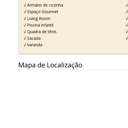
√ Armário de cozinha
√
√ Espaço Gourmet
√ Living Room
√
√ Piscina infantil
√
√ Quadra de tênis
√
√ Sacada
√
√ Varanda
Mapa de Localização