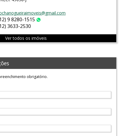
ochanogueiraimoveis@gmail.com
(12) 9 8280-1515
WhatsApp
(12) 3633-2530
Ver todos os imóveis
ções
reenchimento obrigatório.