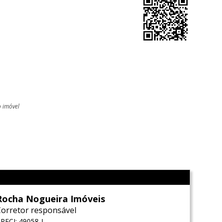
o imóvel
l
Rocha Nogueira Imóveis
Corretor responsável
RECI: 49058-J