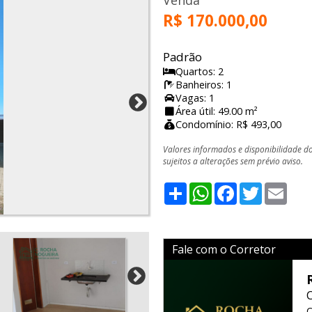
Venda
R$ 170.000,00
Padrão
Quartos: 2
Banheiros: 1
Vagas: 1
Área útil: 49.00 m²
Condomínio: R$ 493,00
Valores informados e disponibilidade d
sujeitos a alterações sem prévio aviso.
Share
WhatsApp
Facebook
Twitter
Emai
Fale com o Corretor
C