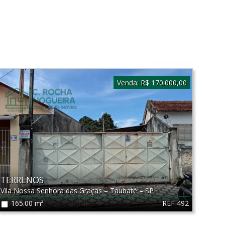
Venda:
R$ 170.000,00
TERRENOS
Vila Nossa Senhora das Graças
–
Taubaté
–
SP
REF 492
165.00 m²