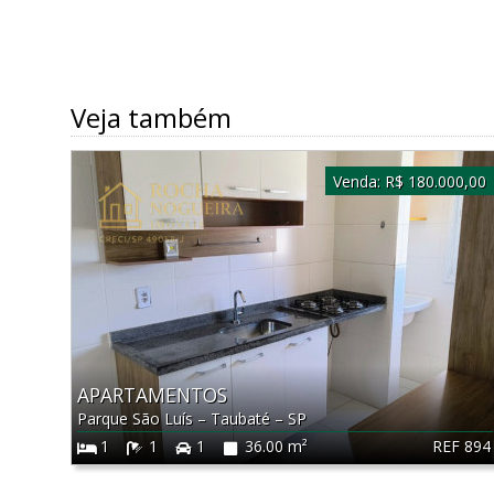
Veja também
Venda:
R$ 180.000,00
APARTAMENTOS
Parque São Luís
–
Taubaté
–
SP
REF 894
1
1
1
36.00 m²