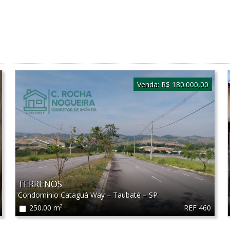
Venda:
R$ 180.000,00
TERRENOS
Condominio Cataguá Way
–
Taubaté
–
SP
REF 460
250.00 m²