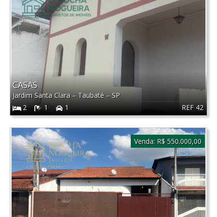
CASAS
Jardim Santa Clara
–
Taubaté
–
SP
REF 42
2
1
1
Venda:
R$ 550.000,00