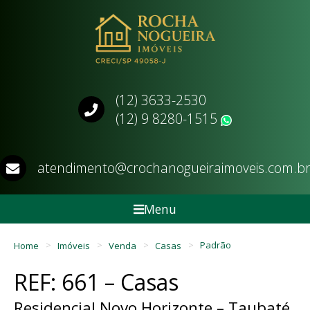
(12) 3633-2530
(12) 9 8280-1515
WhatsApp
atendimento@crochanogueiraimoveis.com.b
Menu
Home
Imóveis
Venda
Casas
Padrão
REF: 661 – Casas
Residencial Novo Horizonte – Taubaté