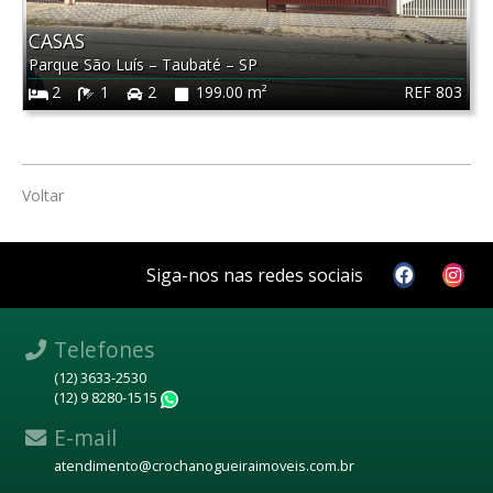
CASAS
Parque São Luís
–
Taubaté
–
SP
REF 803
2
1
2
199.00 m²
Voltar
Siga-nos nas redes sociais
Telefones
(12) 3633-2530
(12) 9 8280-1515
WhatsApp
E-mail
atendimento@crochanogueiraimoveis.com.br