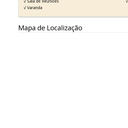
√ Sala de Reuniões
√
√ Varanda
Mapa de Localização