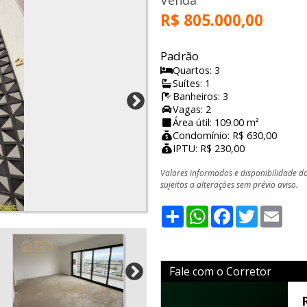
Venda
R$ 805.000,00
Padrão
Quartos: 3
Suítes: 1
Banheiros: 3
Vagas: 2
Área útil: 109.00 m²
Condomínio: R$ 630,00
IPTU: R$ 230,00
Valores informados e disponibilidade d
sujeitos a alterações sem prévio aviso.
Share
WhatsApp
Facebook
Twitter
Emai
Fale com o Corretor