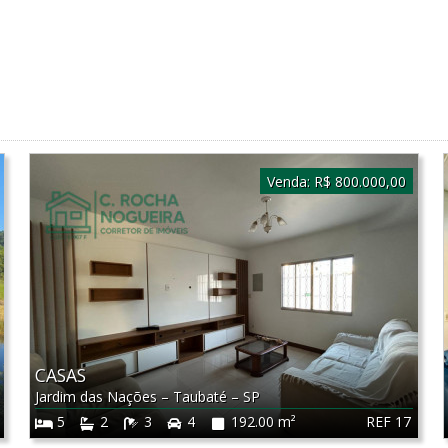
Venda:
R$ 800.000,00
CASAS
Jardim das Nações
–
Taubaté
–
SP
REF 17
5
2
3
4
192.00 m²