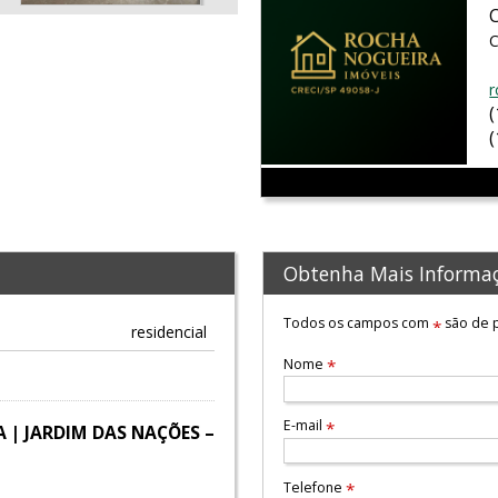
C
r
Obtenha Mais Informa
Todos os campos com
são de p
*
residencial
Nome
*
E-mail
*
| JARDIM DAS NAÇÕES –
Telefone
*