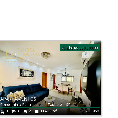
Venda:
R$ 880.000,00
APARTAMENTOS
Condomínio Renaissance
–
Taubaté
–
SP
REF 860
3
4
2
114.00 m²