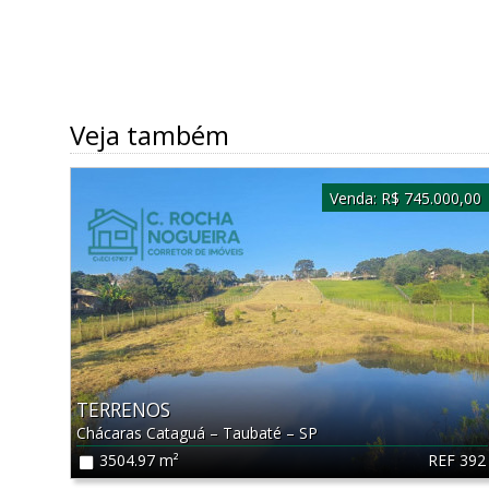
Veja também
Venda:
R$ 745.000,00
TERRENOS
Chácaras Cataguá
–
Taubaté
–
SP
REF 392
3504.97 m²