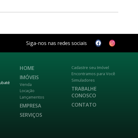
Siga-nos nas redes sociais
HOME
Cadastre seu Imóvel
Encontramos para Você
IMÓVEIS
Simuladores
aubaté
Venda
TRABALHE
Locação
CONOSCO
Lançamentos
CONTATO
EMPRESA
SERVIÇOS