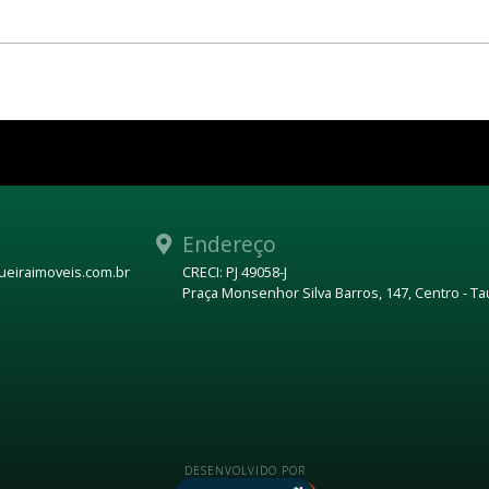
Endereço
eiraimoveis.com.br
CRECI: PJ 49058-J
Praça Monsenhor Silva Barros, 147, Centro - T
DESENVOLVIDO POR