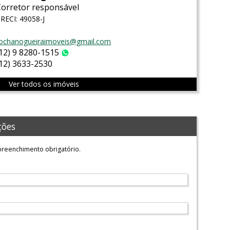
Corretor responsável
RECI: 49058-J
ochanogueiraimoveis@gmail.com
(12) 9 8280-1515
WhatsApp
(12) 3633-2530
Ver todos os imóveis
ções
reenchimento obrigatório.