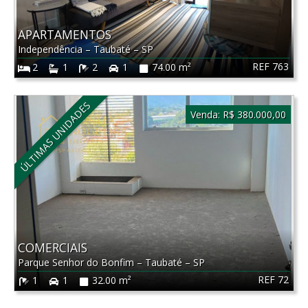
APARTAMENTOS
Independência
–
Taubaté
–
SP
REF 763
2
1
2
1
74.00 m²
ÚLTIMAS UNIDADES
Venda:
R$ 380.000,00
COMERCIAIS
Parque Senhor do Bonfim
–
Taubaté
–
SP
REF 72
1
1
32.00 m²