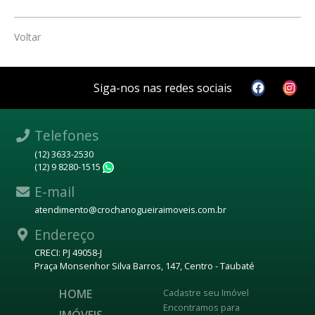
Voltar
Siga-nos nas redes sociais
Telefones
(12) 3633-2530
(12) 9 8280-1515
WhatsApp
E-mail
atendimento@crochanogueiraimoveis.com.br
Endereço
CRECI: PJ 49058-J
Praça Monsenhor Silva Barros, 147, Centro - Taubaté
HOME
Cadastre seu Imóvel
Encontramos para