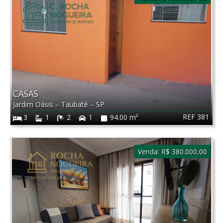
CASAS
Jardim Oásis
–
Taubaté
–
SP
REF 381
3
1
2
1
94.00 m²
Venda:
R$ 380.000,00