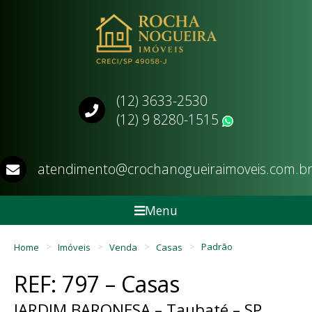
(12) 3633-2530
(12) 9 8280-1515
WhatsApp
atendimento@crochanogueiraimoveis.com.b
Menu
Home
Imóveis
Venda
Casas
Padrão
REF: 797 – Casas
JARDIM BARONESA – Taubaté – SP