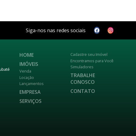
Siga-nos nas redes sociais
HOME
Cadastre seu Imóvel
Encontramos para Você
IMÓVEIS
Simuladores
aubaté
Venda
TRABALHE
Locação
CONOSCO
Lançamentos
CONTATO
EMPRESA
SERVIÇOS