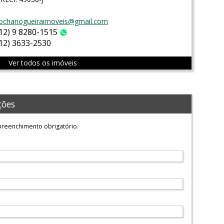
ochanogueiraimoveis@gmail.com
(12) 9 8280-1515
WhatsApp
(12) 3633-2530
Ver todos os imóveis
ções
reenchimento obrigatório.