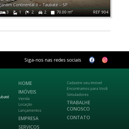
Jardim Continental II
–
Taubaté
–
SP
REF 904
3
1
2
2
70.00 m²
Siga-nos nas redes sociais
HOME
Cadastre seu Imóvel
Encontramos para Você
IMÓVEIS
Simuladores
aubaté
Venda
TRABALHE
Locação
CONOSCO
Lançamentos
CONTATO
EMPRESA
SERVIÇOS