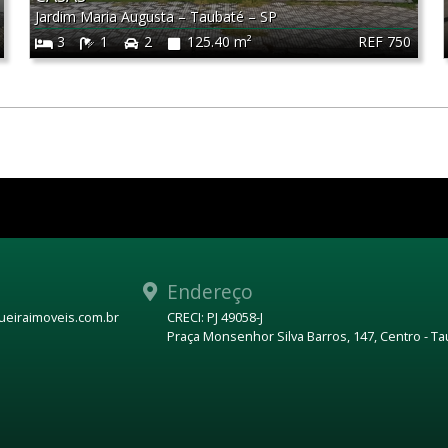
Jardim Maria Augusta
–
Taubaté
–
SP
REF 750
3
1
2
125.40 m²
Endereço
eiraimoveis.com.br
CRECI: PJ 49058-J
Praça Monsenhor Silva Barros, 147, Centro - T