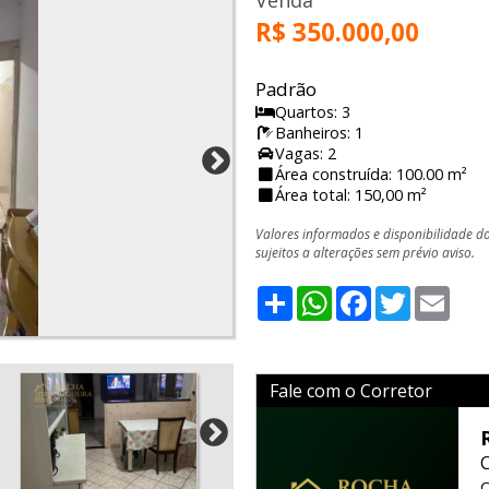
Venda
R$ 350.000,00
Padrão
Quartos: 3
Banheiros: 1
Vagas: 2
Área construída: 100.00 m²
Área total: 150,00 m²
Valores informados e disponibilidade d
sujeitos a alterações sem prévio aviso.
Share
WhatsApp
Facebook
Twitter
Emai
Fale com o Corretor
C