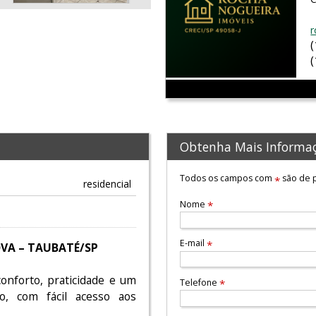
r
Obtenha Mais Informa
Todos os campos com
são de p
*
residencial
Nome
*
E-mail
*
OVA – TAUBATÉ/SP
nforto, praticidade e um
Telefone
*
o, com fácil acesso aos