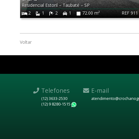
Residencial Estoril
–
Taubaté
–
SP
REF 911
2
1
2
1
72.00 m²
Voltar
Telefones
E-mail
(12) 3633-2530
atendimento@crochanogu
(12) 9 8280-1515
WhatsApp