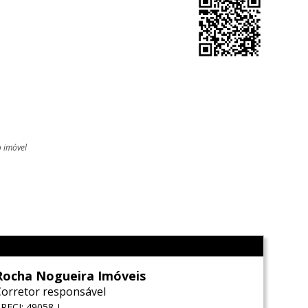
o imóvel
l
Rocha Nogueira Imóveis
Corretor responsável
RECI: 49058-J