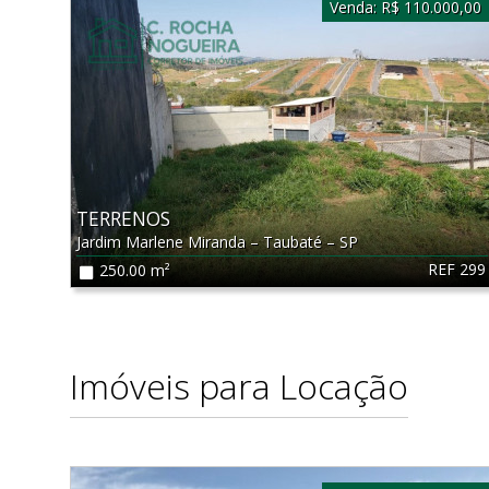
Venda:
R$ 110.000,00
TERRENOS
Jardim Marlene Miranda
–
Taubaté
–
SP
REF 299
250.00 m²
Imóveis para Locação