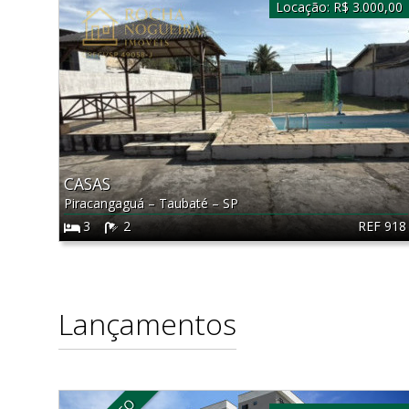
Locação:
R$ 3.000,00
CASAS
Piracangaguá
–
Taubaté
–
SP
REF 918
3
2
Lançamentos