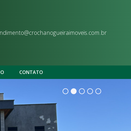
ndimento@crochanogueiraimoveis.com.br
CO
CONTATO
•
•
•
•
•