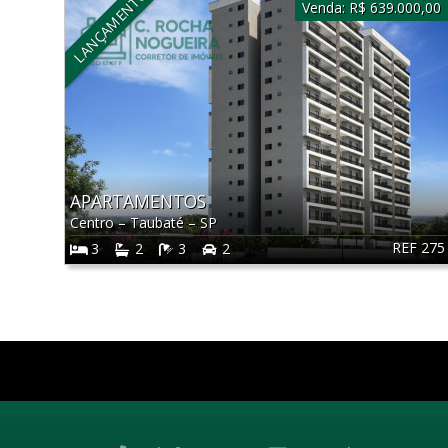
LANÇAMENTO
Venda:
R$ 639.000,00
APARTAMENTOS
Centro
–
Taubaté
–
SP
REF 275
3
2
3
2