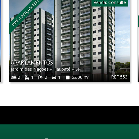
PRÉ-LANÇAMENTO
Venda:
Consulte
APARTAMENTOS
Jardim das Nações
–
Taubaté
–
SP
REF 553
2
1
2
1
62.00 m²