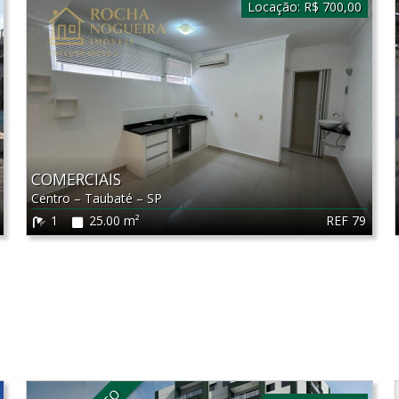
Locação:
R$ 700,00
COMERCIAIS
Centro
–
Taubaté
–
SP
REF 79
1
25.00 m²