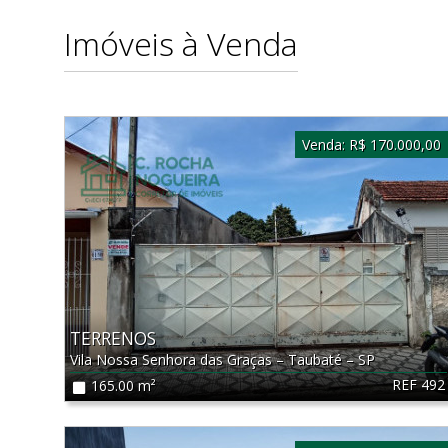
Imóveis à Venda
Venda:
R$ 170.000,00
TERRENOS
Vila Nossa Senhora das Graças
–
Taubaté
–
SP
REF 492
165.00 m²