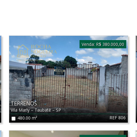
Venda:
R$ 380.000,00
TERRENOS
Vila Marly
–
Taubaté
–
SP
REF 806
480.00 m²