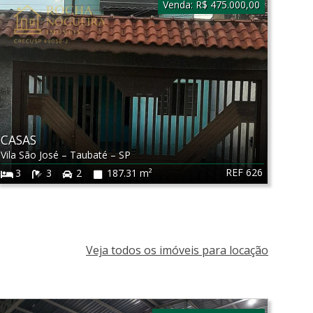
Venda:
R$ 475.000,00
CASAS
Vila São José
–
Taubaté
–
SP
REF 626
3
3
2
187.31 m²
Veja todos os imóveis para locação