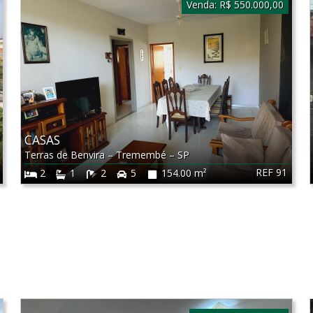
Venda:
R$ 550.000,00
CASAS
Terras de Benvira
–
Tremembé
–
SP
REF 91
2
1
2
5
154.00 m²