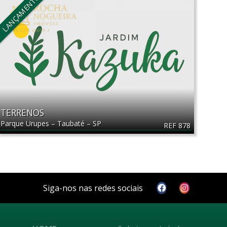
LANÇAMENTO
TERRENOS
Parque Urupes
–
Taubaté
–
SP
REF 878
Siga-nos nas redes sociais