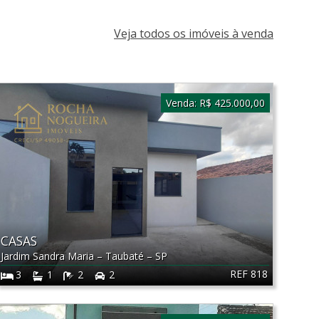
Veja todos os imóveis à venda
Venda:
R$ 425.000,00
CASAS
Jardim Sandra Maria
–
Taubaté
–
SP
REF 818
3
1
2
2