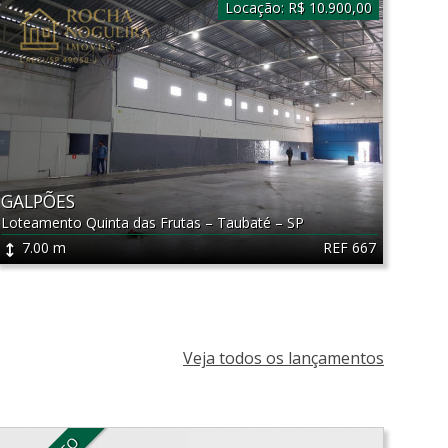
Locação:
R$ 10.900,00
GALPÕES
Loteamento Quinta das Frutas
–
Taubaté
–
SP
REF 667
7.00 m
Veja todos os lançamentos