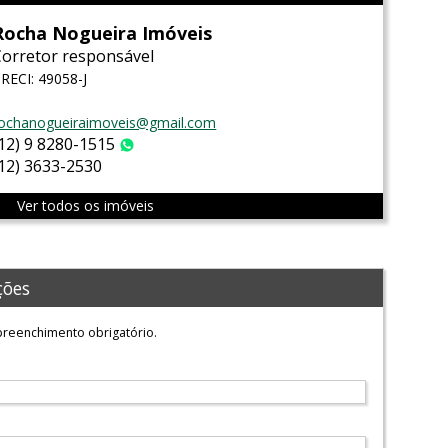
Rocha Nogueira Imóveis
Corretor responsável
RECI: 49058-J
ochanogueiraimoveis@gmail.com
(12) 9 8280-1515
WhatsApp
(12) 3633-2530
Ver todos os imóveis
ções
reenchimento obrigatório.