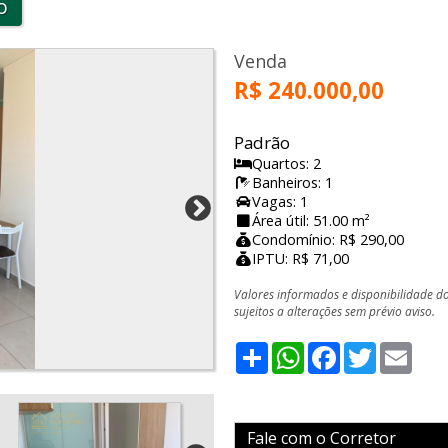
o
Venda
R$ 240.000,00
Padrão
Quartos: 2
Banheiros: 1
Vagas: 1
Área útil: 51.00 m²
Condomínio: R$ 290,00
IPTU: R$ 71,00
Valores informados e disponibilidade d
sujeitos a alterações sem prévio aviso.
Share
WhatsApp
Facebook
Twitter
Emai
Fale com o Corretor