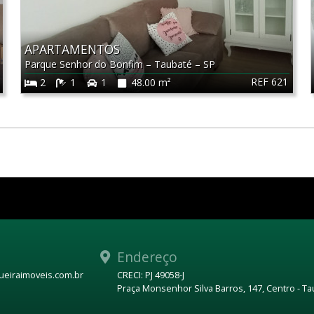
APARTAMENTOS
Parque Senhor do Bonfim
–
Taubaté
–
SP
REF 621
2
1
1
48.00 m²
Endereço
eiraimoveis.com.br
CRECI: PJ 49058-J
Praça Monsenhor Silva Barros, 147, Centro - T