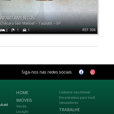
APARTAMENTOS
Chácara São Manoel
–
Taubaté
–
SP
REF 306
2
1
1
Siga-nos nas redes sociais
HOME
Cadastre seu Imóvel
Encontramos para Você
IMÓVEIS
Simuladores
aubaté
Venda
TRABALHE
Locação