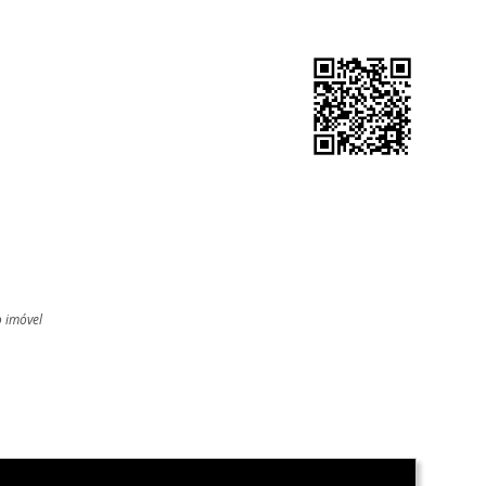
o imóvel
l