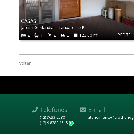
CASAS
Jardim Gurilândia
–
Taubaté
–
SP
REF 781
2
1
2
2
123.00 m²
Voltar
Telefones
E-mail
(12) 3633-2530
atendimento@crochanogu
(12) 9 8280-1515
WhatsApp