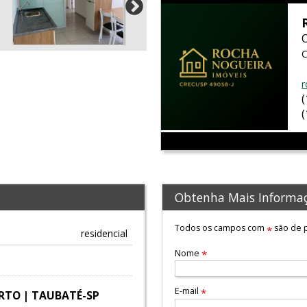
C
r
Obtenha Mais Informa
Todos os campos com
são de p
*
residencial
Nome
*
E-mail
*
RTO | TAUBATÉ-SP