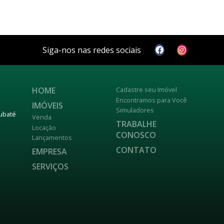
Siga-nos nas redes sociais
HOME
Cadastre seu Imóvel
Encontramos para Você
IMÓVEIS
Simuladores
aubaté
Venda
TRABALHE
Locação
CONOSCO
Lançamentos
CONTATO
EMPRESA
SERVIÇOS