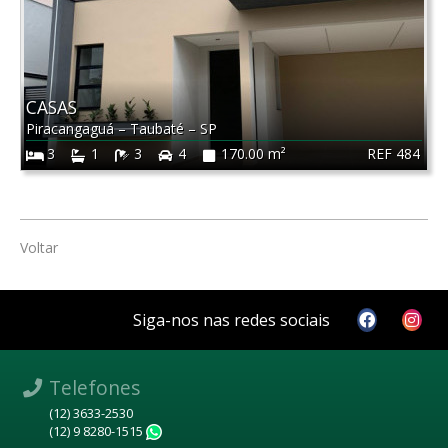
CASAS
Piracangaguá
–
Taubaté
–
SP
REF 484
3
1
3
4
170.00 m²
Voltar
Siga-nos nas redes sociais
Telefones
(12) 3633-2530
(12) 9 8280-1515
WhatsApp