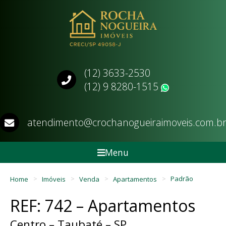
(12) 3633-2530
(12) 9 8280-1515
WhatsApp
atendimento@crochanogueiraimoveis.com.b
Menu
Home
Imóveis
Venda
Apartamentos
Padrão
REF: 742 – Apartamentos
Centro – Taubaté – SP