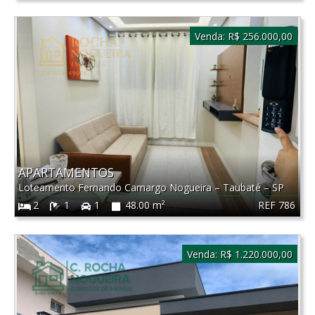
Venda:
R$ 256.000,00
APARTAMENTOS
Loteamento Fernando Camargo Nogueira
–
Taubaté
–
SP
REF 786
2
1
1
48.00 m²
Venda:
R$ 1.220.000,00