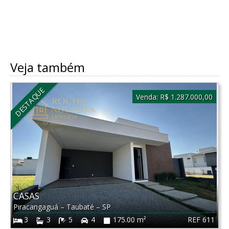
Veja também
DESTAQUE
Venda:
R$ 1.287.000,00
CASAS
Piracangaguá
–
Taubaté
–
SP
REF 611
3
3
5
4
175.00 m²