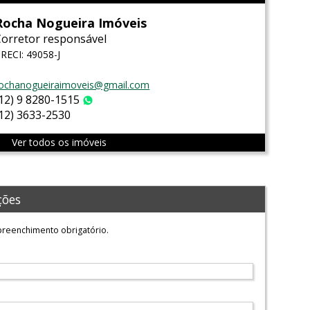
Rocha Nogueira Imóveis
Corretor responsável
RECI: 49058-J
ochanogueiraimoveis@gmail.com
(12) 9 8280-1515
WhatsApp
(12) 3633-2530
Ver todos os imóveis
ções
reenchimento obrigatório.