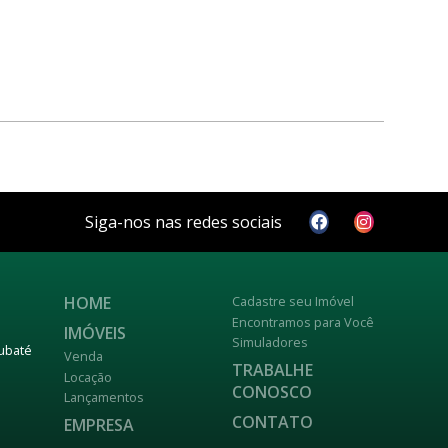
Siga-nos nas redes sociais
HOME
Cadastre seu Imóvel
Encontramos para Você
IMÓVEIS
Simuladores
aubaté
Venda
TRABALHE
Locação
CONOSCO
Lançamentos
CONTATO
EMPRESA