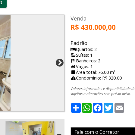
o
Venda
R$ 430.000,00
Padrão
Quartos: 2
Suítes: 1
Banheiros: 2
Vagas: 1
Área total: 76,00 m²
Condomínio: R$ 320,00
Valores informados e disponibilidade d
sujeitos a alterações sem prévio aviso.
Share
WhatsApp
Facebook
Twitter
Emai
Fale com o Corretor