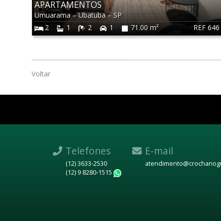
APARTAMENTOS
Umuarama
–
Ubatuba
–
SP
REF 646
2
1
2
1
71.00 m²
Voltar
Telefones
E-mail
(12) 3633-2530
atendimento@crochanogu
(12) 9 8280-1515
WhatsApp