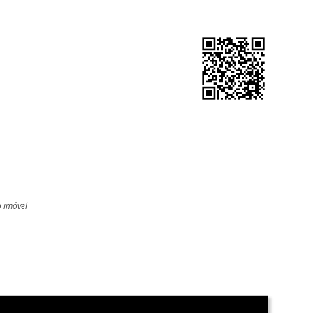
o imóvel
l