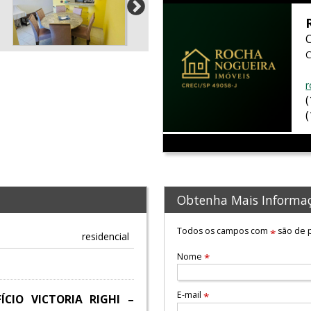
C
r
Obtenha Mais Informa
Todos os campos com
são de p
*
residencial
Nome
*
E-mail
*
CIO VICTORIA RIGHI –